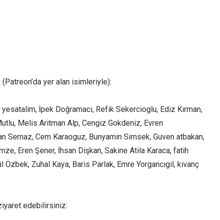
(Patreon’da yer alan isimleriyle):
, yesatalim, İpek Doğramacı, Refik Sekercioglu, Ediz Kırman,
Mutlu, Melis Aritman Alp, Cengiz Gokdeniz, Evren
rman Sernaz, Cem Karaoguz, Bunyamin Simsek, Guven atbakan,
mze, Eren Şener, İhsan Dişkan, Sakine Atila Karaca, fatih
 Özbek, Zuhal Kaya, Baris Parlak, Emre Yorgancıgil, kıvanç
yaret edebilirsiniz: