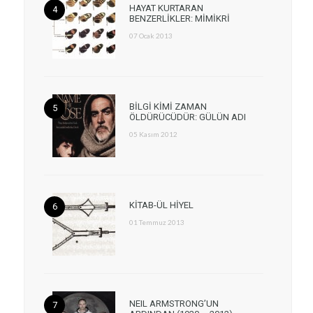
HAYAT KURTARAN
BENZERLİKLER: MİMİKRİ
07 Ocak 2013
BİLGİ KİMİ ZAMAN
ÖLDÜRÜCÜDÜR: GÜLÜN ADI
05 Kasım 2012
KİTAB-ÜL HİYEL
01 Temmuz 2013
NEIL ARMSTRONG’UN