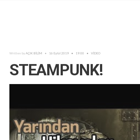
Written by
AÇIK BİLİM
•
16 Eylül 2019
•
19:00
•
VİDEO
STEAMPUNK!