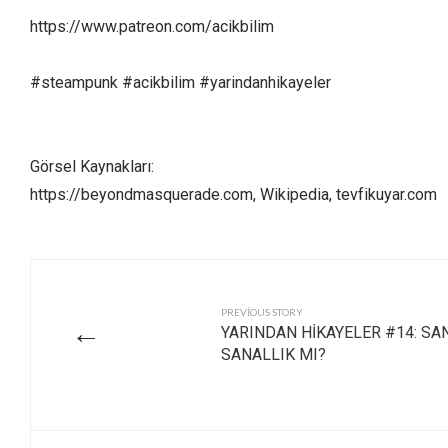
https://www.patreon.com/acikbilim
#steampunk #acikbilim #yarindanhikayeler
Görsel Kaynakları:
https://beyondmasquerade.com, Wikipedia, tevfikuyar.com
PREVIOUS STORY
←
YARINDAN HİKAYELER #14: SA
SANALLIK MI?