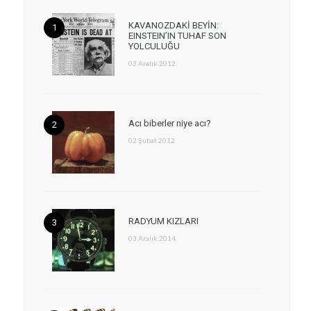
KAVANOZDAKİ BEYİN:
EINSTEIN’IN TUHAF SON
YOLCULUĞU
03 Aralık 2012
Acı biberler niye acı?
02 Şubat 2012
RADYUM KIZLARI
03 Aralık 2014