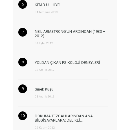
KİTAB-ÜL HİYEL
01 Temmuz 2013
NEIL ARMSTRONG’UN ARDINDAN (1930 –
2012)
04 Eylül 2012
YOLDAN ÇIKAN PSİKOLOJİ DENEYLERİ
03 Aralık 2012
Sinek Kuşu
01 Aralık 2013
DOKUMA TEZGÂHLARINDAN ANA
BİLGİSAYARLARA: DELİKLİ…
05 Kasım 2012