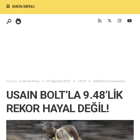
MAIN MENU
Written by
Murat Pınar
•
05 Ağustos 2012
•
19:53
•
HABER
• 2 Comments
USAIN BOLT’LA 9.48’LİK
REKOR HAYAL DEĞİL!