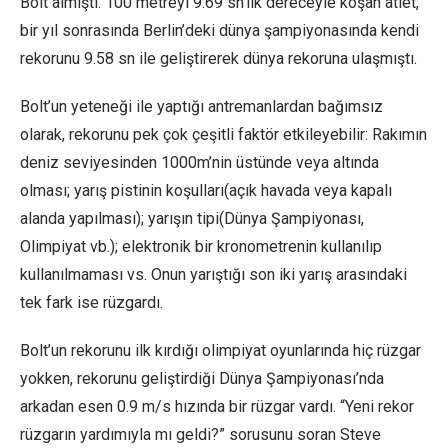
Bolt almıştı. 100 metreyi 9.69 sn’lik dereceyle koşan atlet,
bir yıl sonrasında Berlin’deki dünya şampiyonasında kendi
rekorunu 9.58 sn ile geliştirerek dünya rekoruna ulaşmıştı.
Bolt’un yeteneği ile yaptığı antremanlardan bağımsız
olarak, rekorunu pek çok çeşitli faktör etkileyebilir: Rakımın
deniz seviyesinden 1000m’nin üstünde veya altında
olması; yarış pistinin koşulları(açık havada veya kapalı
alanda yapılması); yarışın tipi(Dünya Şampiyonası,
Olimpiyat vb.); elektronik bir kronometrenin kullanılıp
kullanılmaması vs. Onun yarıştığı son iki yarış arasındaki
tek fark ise rüzgardı.
Bolt’un rekorunu ilk kırdığı olimpiyat oyunlarında hiç rüzgar
yokken, rekorunu geliştirdiği Dünya Şampiyonası’nda
arkadan esen 0.9 m/s hızında bir rüzgar vardı. “Yeni rekor
rüzgarın yardımıyla mı geldi?” sorusunu soran Steve