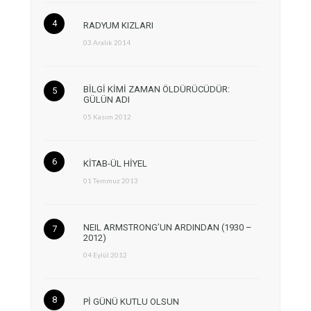
RADYUM KIZLARI
03 Aralık 2014
BİLGİ KİMİ ZAMAN ÖLDÜRÜCÜDÜR:
GÜLÜN ADI
05 Kasım 2012
KİTAB-ÜL HİYEL
01 Temmuz 2013
NEIL ARMSTRONG’UN ARDINDAN (1930 –
2012)
04 Eylül 2012
Pİ GÜNÜ KUTLU OLSUN