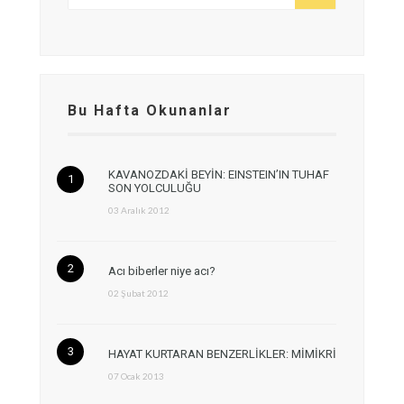
Bu Hafta Okunanlar
KAVANOZDAKİ BEYİN: EINSTEIN’IN TUHAF
SON YOLCULUĞU
03 Aralık 2012
Acı biberler niye acı?
02 Şubat 2012
HAYAT KURTARAN BENZERLİKLER: MİMİKRİ
07 Ocak 2013