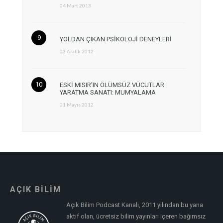
04 Mart 2013
YOLDAN ÇIKAN PSİKOLOJİ DENEYLERİ
03 Aralık 2012
ESKİ MISIR’IN ÖLÜMSÜZ VÜCUTLAR
YARATMA SANATI: MUMYALAMA
01 Mayıs 2012
AÇIK BİLİM
Açık Bilim Podcast Kanalı, 2011 yılından bu yana
aktif olan, ücretsiz bilim yayınları içeren bağımsız