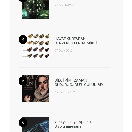
03 Aralık 2014
HAYAT KURTARAN
BENZERLİKLER: MİMİKRİ
07 Ocak 2013
BİLGİ KİMİ ZAMAN
ÖLDÜRÜCÜDÜR: GÜLÜN ADI
05 Kasım 2012
Yaşayan, Biyolojik Işık:
Biyolüminesans