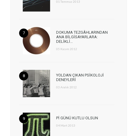
01 Temmuz 2013
DOKUMA TEZGÂHLARINDAN
ANA BİLGİSAYARLARA:
DELİKLİ…
05 Kasım 2012
YOLDAN ÇIKAN PSİKOLOJİ
DENEYLERİ
03 Aralık 2012
Pİ GÜNÜ KUTLU OLSUN
04 Mart 2013