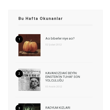
Bu Hafta Okunanlar
Acı biberler niye acı?
02 Şubat 2012
KAVANOZDAKİ BEYİN:
EINSTEIN’IN TUHAF SON
YOLCULUĞU
03 Aralık 2012
RADYUM KIZLARI