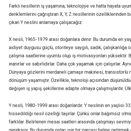
Farklı nesillerin iş yaşamına, teknolojiye ve hatta hayata u
denklemlerini çağrıştıran X, Y, Z nesillerinin özelliklerinde
çıkan Y neslini anlamaya çalışacağız.
X nesli, 1965-1979 arası doğanlara denir. Bu durumda en yaşlı
aidiyet duygusu güçlü, otoriteye saygılı, sadık, çalışkanlığa 
çalışma saatlerine uyumlu olup iş motivasyonları yüksektir. 
inanırlar ve sabırlıdırlar. Daha çok yaşamak için çalışırlar. Ayrıc
Dünyaya gözlerini merdaneli çamaşır makinesi, transistörlü r
dönüşüm yaşamıştır. Özellikle, teknoloji açısından düşünüld
değişen iş yapış şekillerine adapte olmaya çalışmışlardır. Ülk
Y nesli, 1980-1999 arası doğanlardır. Y neslinin en yaşlısı 33,
hissedildiği nesil özelliği taşırlar. Çünkü onlar bağımsız olm
farklılar. Belirlenen mesai saatleri arasında çalışmayı sevmi
gerekiyor. Bu durumda onları işin bir parçası haline getirmek ö