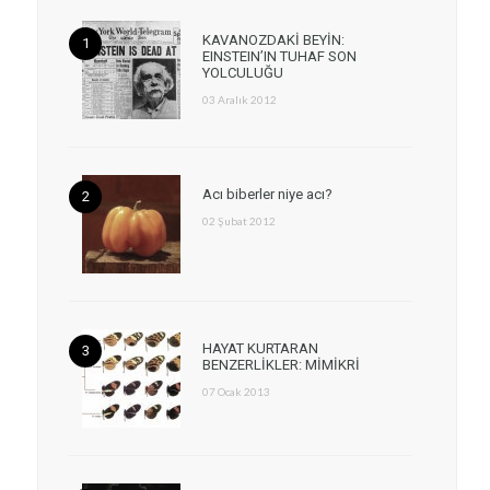
KAVANOZDAKİ BEYİN:
EINSTEIN’IN TUHAF SON
YOLCULUĞU
03 Aralık 2012
Acı biberler niye acı?
02 Şubat 2012
HAYAT KURTARAN
BENZERLİKLER: MİMİKRİ
07 Ocak 2013