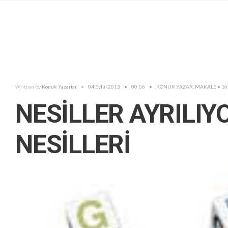
Written by
Konuk Yazarlar
•
04 Eylül 2013
•
00:06
•
KONUK YAZAR
,
MAKALE
• 1
NESİLLER AYRILIYOR
NESİLLERİ