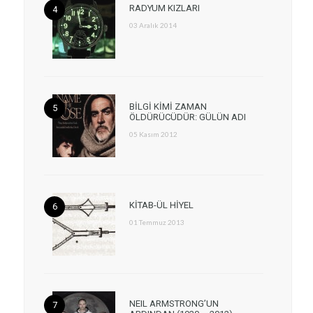
RADYUM KIZLARI
03 Aralık 2014
BİLGİ KİMİ ZAMAN
ÖLDÜRÜCÜDÜR: GÜLÜN ADI
05 Kasım 2012
KİTAB-ÜL HİYEL
01 Temmuz 2013
NEIL ARMSTRONG’UN