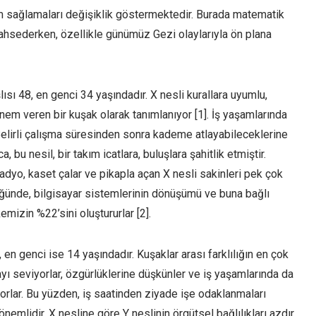
yum sağlamaları değişiklik göstermektedir. Burada matematik
n bahsederken, özellikle günümüz Gezi olaylarıyla ön plana
sı 48, en genci 34 yaşındadır. X nesli kurallara uyumlu,
önem veren bir kuşak olarak tanımlanıyor [1]. İş yaşamlarında
Belirli çalışma süresinden sonra kademe atlayabileceklerine
a, bu nesil, bir takım icatlara, buluşlara şahitlik etmiştir.
adyo, kaset çalar ve pikapla açan X nesli sakinleri pek çok
üğünde, bilgisayar sistemlerinin dönüşümü ve buna bağlı
emizin %22’sini oluştururlar [2].
 en genci ise 14 yaşındadır. Kuşaklar arası farklılığın en çok
ayı seviyorlar, özgürlüklerine düşkünler ve iş yaşamlarında da
yorlar. Bu yüzden, iş saatinden ziyade işe odaklanmaları
nemlidir. X nesline göre Y neslinin örgütsel bağlılıkları azdır