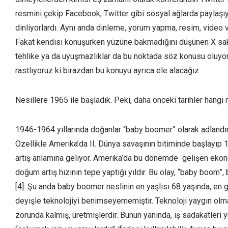
resmini çekip Facebook, Twitter gibi sosyal ağlarda paylaşı
dinliyorlardı. Aynı anda dinleme, yorum yapma, resim, video
Fakat kendisi konuşurken yüzüne bakmadığını düşünen X sakinl
tehlike ya da uyuşmazlıklar da bu noktada söz konusu oluyor.
rastlıyoruz ki birazdan bu konuyu ayrıca ele alacağız.
Nesillere 1965 ile başladık. Peki, daha önceki tarihler hangi 
1946-1964 yıllarında doğanlar “baby boomer” olarak adlandırı
Özellikle Amerika’da II. Dünya savaşının bitiminde başlayıp 1
artış anlamına geliyor. Amerika’da bu dönemde gelişen ekon
doğum artış hızının tepe yaptığı yıldır. Bu olay, “baby boom
[4]. Şu anda baby boomer neslinin en yaşlısı 68 yaşında, en ge
deyişle teknolojiyi benimseyememiştir. Teknoloji yaygın olm
zorunda kalmış, üretmişlerdir. Bunun yanında, iş sadakatleri yü