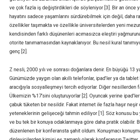
ve çok fazla iş değiştirdikleri de söyleniyor [3]. Bir an önce y
hayatını sadece yaşamlarını sürdürebilmek için değil, daha raha
özellikler taşımakta ve özellikle üniversitelerden yeni mezu
kendisinden farklı düşünenleri acımasızca eleştiri yağmuruna
otorite tanımamasından kaynaklanıyor. Bu nesil kural tanımıyo
genç [2].
Z nesli, 2000 yılı ve sonrası doğanlara denir. En büyüğü 13 ya
Günümüzde yaygın olan akıllı telefonlar, ipad’ler ya da tablet b
aracığıyla sosyalleşmeyi tercih ediyorlar. Diğer nesillerden fark
Ülkemizin %17’sini oluşturuyorlar [2]. Oyuncak yerine ipad’lerl
çabuk tüketen bir nesildir. Fakat internet ile fazla haşır neşi
yeteneklerinin gelişeceği tahmin ediliyor [1]. Söz konusu b
ve bu tek bir konuya odaklanmaya göre daha pratik olabilir. 
düzenlenen bir konferansta şahit oldum. Konuşmacı konuşmas
dinleyicilerden kimisi eş zamanlı olarak konferansın Twitter 