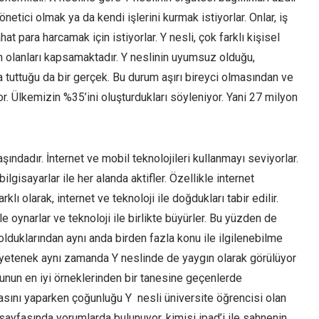
önetici olmak ya da kendi işlerini kurmak istiyorlar. Onlar, iş
t para harcamak için istiyorlar. Y nesli, çok farklı kişisel
n olanları kapsamaktadır. Y neslinin uyumsuz olduğu,
 tuttuğu da bir gerçek. Bu durum aşırı bireyci olmasından ve
r. Ülkemizin %35’ini oluşturdukları söyleniyor. Yani 27 milyon
şındadır. İnternet ve mobil teknolojileri kullanmayı seviyorlar.
ilgisayarlar ile her alanda aktifler. Özellikle internet
lı olarak, internet ve teknoloji ile doğdukları tabir edilir.
e oynarlar ve teknoloji ile birlikte büyürler. Bu yüzden de
r olduklarından aynı anda birden fazla konu ile ilgilenebilme
u yetenek aynı zamanda Y neslinde de yaygın olarak görülüyor
Bunun en iyi örneklerinden bir tanesine geçenlerde
ını yaparken çoğunluğu Y nesli üniversite öğrencisi olan
sayfasında yorumlarda bulunuyor, kimisi ipad’i ile sahnenin