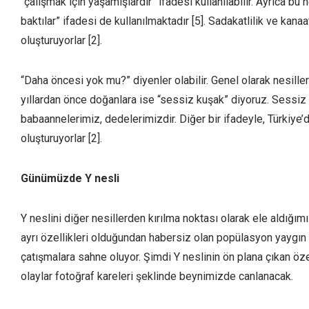
“çalışmak için yaşamışlardır” ifadesi kullanılabilir. Ayrıca bu
baktılar” ifadesi de kullanılmaktadır [5]. Sadakatlilik ve kan
oluşturuyorlar [2].
“Daha öncesi yok mu?” diyenler olabilir. Genel olarak nesille
yıllardan önce doğanlara ise “sessiz kuşak” diyoruz. Sessiz 
babaannelerimiz, dedelerimizdir. Diğer bir ifadeyle, Türkiye’
oluşturuyorlar [2].
Günümüzde Y nesli
Y neslini diğer nesillerden kırılma noktası olarak ele aldığım
ayrı özellikleri olduğundan habersiz olan popülasyon yayg
çatışmalara sahne oluyor. Şimdi Y neslinin ön plana çıkan öze
olaylar fotoğraf kareleri şeklinde beynimizde canlanacak.