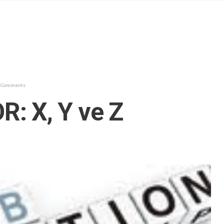
6 Comments
: X, Y ve Z