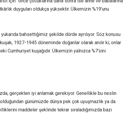
 nesil için “önce çocuklarına daha sonra ise anne ve babalarına
aatkârlık duyguları oldukça yüksektir. Ülkemizin %19’unu
r yukarıda bahsettiğimiz şekilde dörde ayrılıyor. Söz konusu
kuşak, 1927-1945 döneminde doğanlar olarak anılır ki; onlar
deki Cumhuriyet kuşağıdır. Ülkemizin yalnızca %7’sini
ızda, gerçekten iyi anlamak gerekiyor. Genellikle bu neslin
ın olduğundan günümüzde dünya pek çok uyuşmazlık ya da
lliklerini maddeler şeklinde tekrar sıraladığımızda bazı