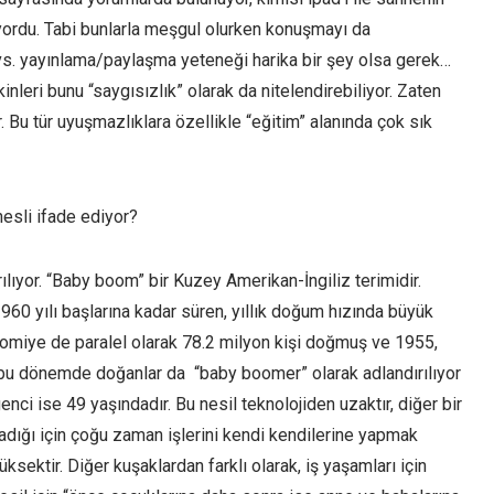
yordu. Tabi bunlarla meşgul olurken konuşmayı da
 vs. yayınlama/paylaşma yeteneği harika bir şey olsa gerek…
eri bunu “saygısızlık” olarak da nitelendirebiliyor. Zaten
 Bu tür uyuşmazlıklara özellikle “eğitim” alanında çok sık
nesli ifade ediyor?
lıyor. “Baby boom” bir Kuzey Amerikan-İngiliz terimidir.
960 yılı başlarına kadar süren, yıllık doğum hızında büyük
omiye de paralel olarak 78.2 milyon kişi doğmuş ve 1955,
”, bu dönemde doğanlar da “baby boomer” olarak adlandırılıyor
nci ise 49 yaşındadır. Bu nesil teknolojiden uzaktır, diğer bir
adığı için çoğu zaman işlerini kendi kendilerine yapmak
ksektir. Diğer kuşaklardan farklı olarak, iş yaşamları için