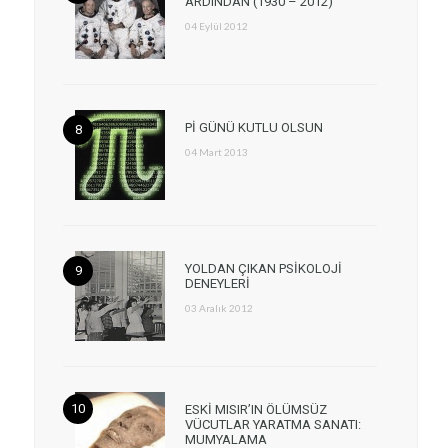
ARDINDAN (1930 – 2012)
04 Eylül 2012
Pİ GÜNÜ KUTLU OLSUN
04 Mart 2013
YOLDAN ÇIKAN PSİKOLOJİ
DENEYLERİ
03 Aralık 2012
ESKİ MISIR’IN ÖLÜMSÜZ
VÜCUTLAR YARATMA SANATI:
MUMYALAMA