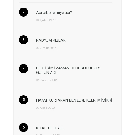
Acı biberler niye acı?
02 Şubat 2012
RADYUM KIZLARI
03 Aralık 2014
BİLGİ KİMİ ZAMAN ÖLDÜRÜCÜDÜR:
GÜLÜN ADI
05 Kasım 2012
HAYAT KURTARAN BENZERLİKLER: MİMİKRİ
07 Ocak 2013
KİTAB-ÜL HİYEL