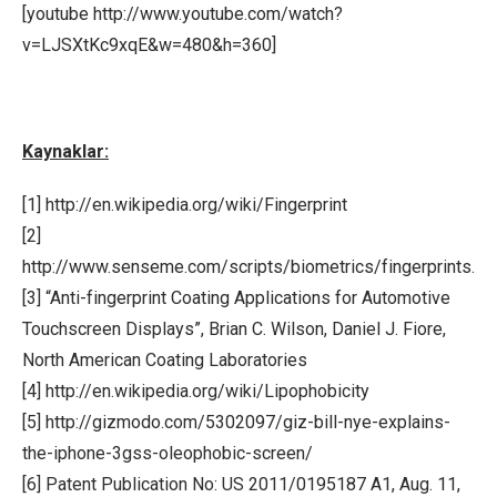
[youtube http://www.youtube.com/watch?
v=LJSXtKc9xqE&w=480&h=360]
Kaynaklar:
[1] http://en.wikipedia.org/wiki/Fingerprint
[2]
http://www.senseme.com/scripts/biometrics/fingerprints.ht
[3] “Anti-fingerprint Coating Applications for Automotive
Touchscreen Displays”, Brian C. Wilson, Daniel J. Fiore,
North American Coating Laboratories
[4] http://en.wikipedia.org/wiki/Lipophobicity
[5] http://gizmodo.com/5302097/giz-bill-nye-explains-
the-iphone-3gss-oleophobic-screen/
[6] Patent Publication No: US 2011/0195187 A1, Aug. 11,