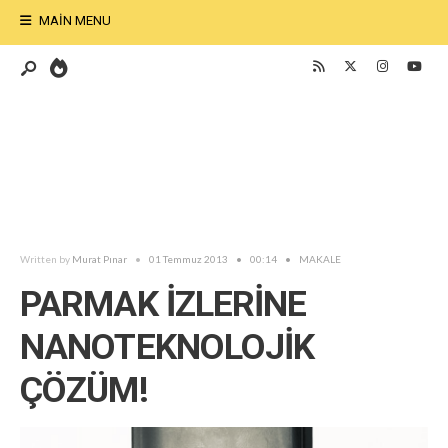
MAIN MENU
Written by
Murat Pınar
•
01 Temmuz 2013
•
00:14
•
MAKALE
PARMAK İZLERİNE
NANOTEKNOLOJİK
ÇÖZÜM!