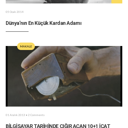
05 Ocak 2014
Dünya’nın En Küçük Kardan Adamı
MAKALE
01 Aralık 2013
• 2 Comments
BİLGİSAYAR TARİHİNDE ÇIĞIR AÇAN 10+1 İCAT