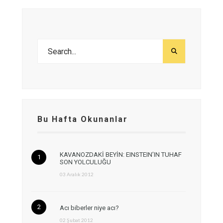
Bu Hafta Okunanlar
KAVANOZDAKİ BEYİN: EINSTEIN’IN TUHAF
SON YOLCULUĞU
03 Aralık 2012
Acı biberler niye acı?
02 Şubat 2012