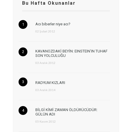
Bu Hafta Okunanlar
Acı biberler niye acı?
02 Şubat 2012
KAVANOZDAKİ BEYİN: EINSTEIN’IN TUHAF
SON YOLCULUĞU
03 Aralık 2012
RADYUM KIZLARI
03 Aralık 2014
BİLGİ KİMİ ZAMAN ÖLDÜRÜCÜDÜR:
GÜLÜN ADI
05 Kasım 2012