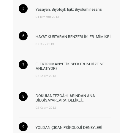
Yaşayan, Biyolojik Işık: Biyolüminesans
01 Temmuz 2013
HAYAT KURTARAN BENZERLİKLER: MİMİKRİ
07 Ocak 2013
ELEKTROMANYETİK SPEKTRUM BİZE NE
ANLATIYOR?
04 Kasım 2013
DOKUMA TEZGÂHLARINDAN ANA
BİLGİSAYARLARA: DELİKLİ…
05 Kasım 2012
YOLDAN ÇIKAN PSİKOLOJİ DENEYLERİ