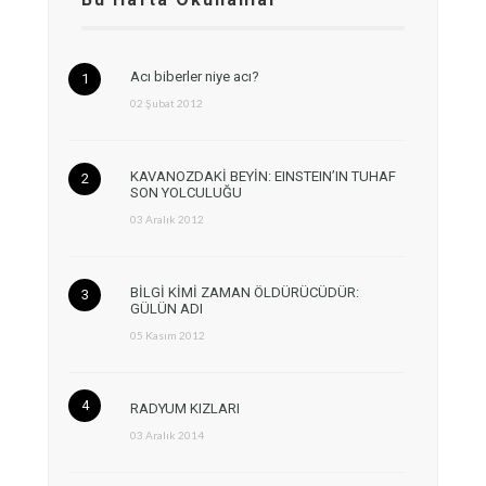
Acı biberler niye acı?
02 Şubat 2012
KAVANOZDAKİ BEYİN: EINSTEIN’IN TUHAF
SON YOLCULUĞU
03 Aralık 2012
BİLGİ KİMİ ZAMAN ÖLDÜRÜCÜDÜR:
GÜLÜN ADI
05 Kasım 2012
RADYUM KIZLARI
03 Aralık 2014