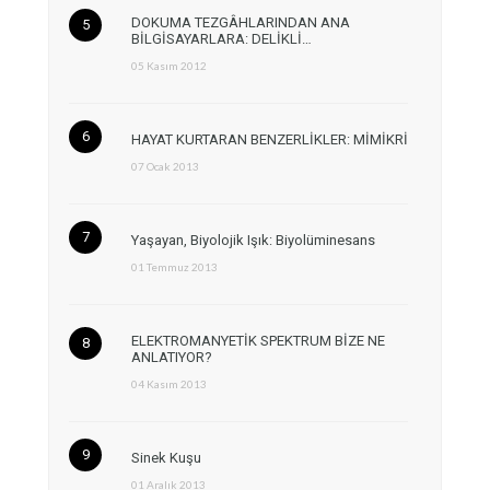
DOKUMA TEZGÂHLARINDAN ANA
BİLGİSAYARLARA: DELİKLİ…
05 Kasım 2012
HAYAT KURTARAN BENZERLİKLER: MİMİKRİ
07 Ocak 2013
Yaşayan, Biyolojik Işık: Biyolüminesans
01 Temmuz 2013
ELEKTROMANYETİK SPEKTRUM BİZE NE
ANLATIYOR?
04 Kasım 2013
Sinek Kuşu
01 Aralık 2013