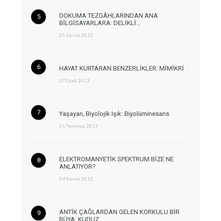
DOKUMA TEZGÂHLARINDAN ANA
BİLGİSAYARLARA: DELİKLİ…
05 Kasım 2012
HAYAT KURTARAN BENZERLİKLER: MİMİKRİ
07 Ocak 2013
Yaşayan, Biyolojik Işık: Biyolüminesans
01 Temmuz 2013
ELEKTROMANYETİK SPEKTRUM BİZE NE
ANLATIYOR?
04 Kasım 2013
ANTİK ÇAĞLARDAN GELEN KORKULU BİR
RÜYA: KUDUZ