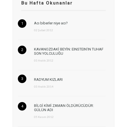
Bu Hafta Okunanlar
Acı biberler niye acı?
02 Şubat 2012
KAVANOZDAKİ BEYİN: EINSTEIN’IN TUHAF
SON YOLCULUĞU
03 Aralık 2012
RADYUM KIZLARI
03 Aralık 2014
BİLGİ KİMİ ZAMAN ÖLDÜRÜCÜDÜR:
GÜLÜN ADI
05 Kasım 2012