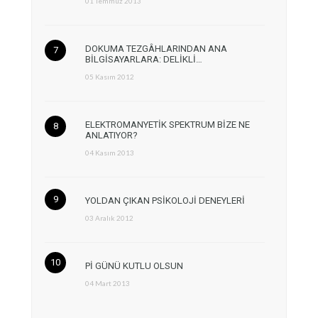
01 Temmuz 2013
DOKUMA TEZGÂHLARINDAN ANA
BİLGİSAYARLARA: DELİKLİ…
05 Kasım 2012
ELEKTROMANYETİK SPEKTRUM BİZE NE
ANLATIYOR?
04 Kasım 2013
YOLDAN ÇIKAN PSİKOLOJİ DENEYLERİ
03 Aralık 2012
Pİ GÜNÜ KUTLU OLSUN
04 Mart 2013