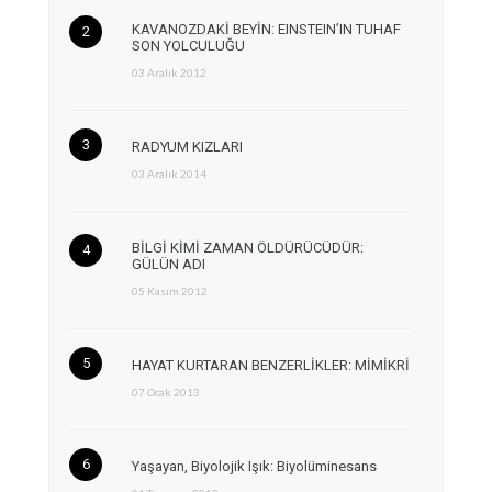
KAVANOZDAKİ BEYİN: EINSTEIN’IN TUHAF
SON YOLCULUĞU
03 Aralık 2012
RADYUM KIZLARI
03 Aralık 2014
BİLGİ KİMİ ZAMAN ÖLDÜRÜCÜDÜR:
GÜLÜN ADI
05 Kasım 2012
HAYAT KURTARAN BENZERLİKLER: MİMİKRİ
07 Ocak 2013
Yaşayan, Biyolojik Işık: Biyolüminesans