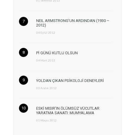
01 Temmuz 2013
NEIL ARMSTRONG’UN ARDINDAN (1930 –
2012)
04 Eylül 2012
Pİ GÜNÜ KUTLU OLSUN
04 Mart 2013
YOLDAN ÇIKAN PSİKOLOJİ DENEYLERİ
03 Aralık 2012
ESKİ MISIR’IN ÖLÜMSÜZ VÜCUTLAR
YARATMA SANATI: MUMYALAMA
01 Mayıs 2012