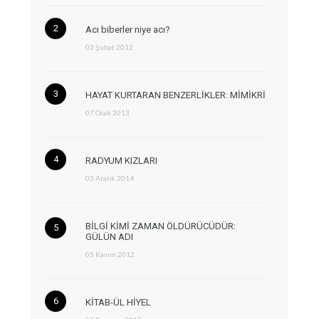
Acı biberler niye acı?
02 Şubat 2012
HAYAT KURTARAN BENZERLİKLER: MİMİKRİ
07 Ocak 2013
RADYUM KIZLARI
03 Aralık 2014
BİLGİ KİMİ ZAMAN ÖLDÜRÜCÜDÜR:
GÜLÜN ADI
05 Kasım 2012
KİTAB-ÜL HİYEL