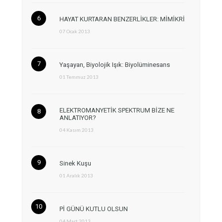
HAYAT KURTARAN BENZERLİKLER: MİMİKRİ
07 Ocak 2013
Yaşayan, Biyolojik Işık: Biyolüminesans
01 Temmuz 2013
ELEKTROMANYETİK SPEKTRUM BİZE NE
ANLATIYOR?
04 Kasım 2013
Sinek Kuşu
01 Aralık 2013
Pİ GÜNÜ KUTLU OLSUN
04 Mart 2013