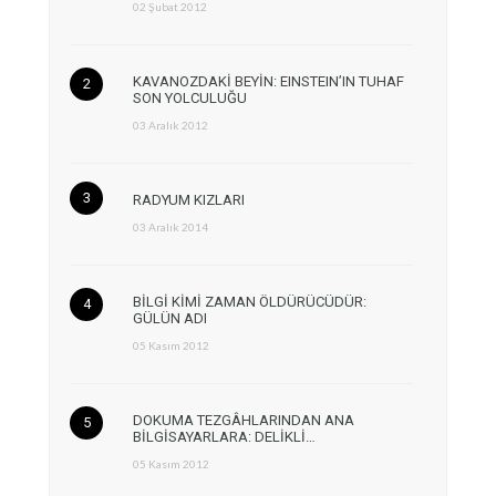
02 Şubat 2012
KAVANOZDAKİ BEYİN: EINSTEIN’IN TUHAF
SON YOLCULUĞU
03 Aralık 2012
RADYUM KIZLARI
03 Aralık 2014
BİLGİ KİMİ ZAMAN ÖLDÜRÜCÜDÜR:
GÜLÜN ADI
05 Kasım 2012
DOKUMA TEZGÂHLARINDAN ANA
BİLGİSAYARLARA: DELİKLİ…
05 Kasım 2012