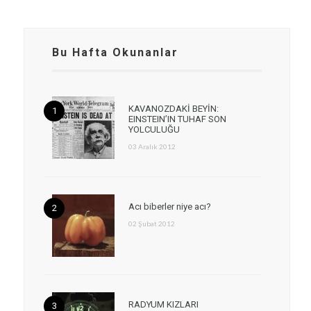
Bu Hafta Okunanlar
KAVANOZDAKİ BEYİN:
EINSTEIN’IN TUHAF SON
YOLCULUĞU
03 Aralık 2012
Acı biberler niye acı?
02 Şubat 2012
RADYUM KIZLARI