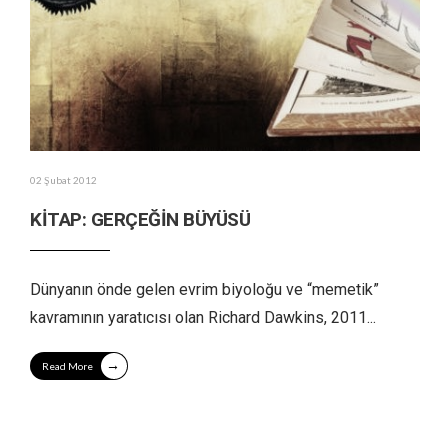
02 Şubat 2012
KİTAP: GERÇEĞİN BÜYÜSÜ
Dünyanın önde gelen evrim biyoloğu ve “memetik”
kavramının yaratıcısı olan Richard Dawkins, 2011
...
→
Read More