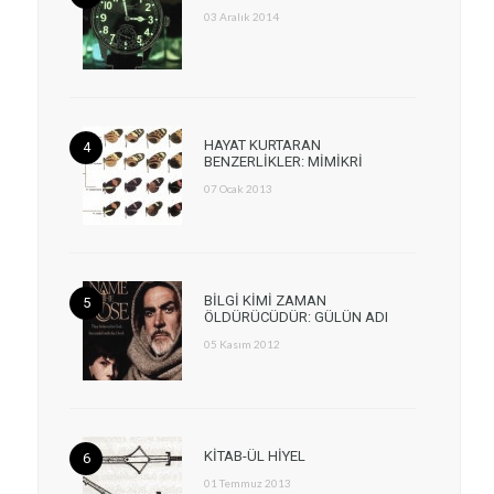
03 Aralık 2014
HAYAT KURTARAN
BENZERLİKLER: MİMİKRİ
07 Ocak 2013
BİLGİ KİMİ ZAMAN
ÖLDÜRÜCÜDÜR: GÜLÜN ADI
05 Kasım 2012
KİTAB-ÜL HİYEL
01 Temmuz 2013