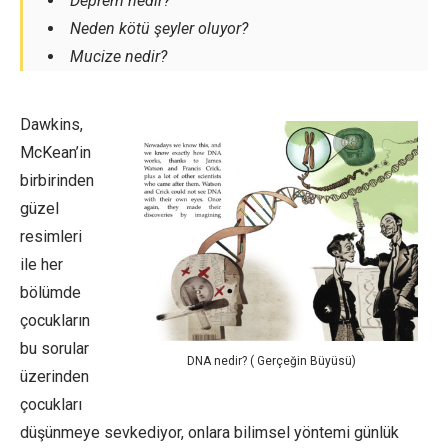
Deprem nedir?
Neden kötü şeyler oluyor?
Mucize nedir?
Dawkins,
McKean’in
birbirinden
güzel
resimleri
ile her
bölümde
çocukların
bu sorular
DNA nedir? ( Gerçeğin Büyüsü)
üzerinden
çocukları
düşünmeye sevkediyor, onlara bilimsel yöntemi günlük