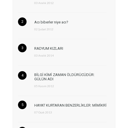
03 Aralık 2012
Acı biberler niye acı?
02 Şubat 2012
RADYUM KIZLARI
03 Aralık 2014
BİLGİ KİMİ ZAMAN ÖLDÜRÜCÜDÜR:
GÜLÜN ADI
05 Kasım 2012
HAYAT KURTARAN BENZERLİKLER: MİMİKRİ
07 Ocak 2013