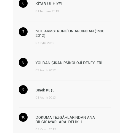
KİTAB-ÜL HİYEL
01 Temmuz 2013
NEIL ARMSTRONG’UN ARDINDAN (1930 –
2012)
04 Eylül 2012
YOLDAN ÇIKAN PSİKOLOJİ DENEYLERİ
03 Aralık 2012
Sinek Kuşu
01 Aralık 2013
DOKUMA TEZGÂHLARINDAN ANA
BİLGİSAYARLARA: DELİKLİ…
05 Kasım 2012