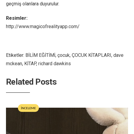
geçmiş olanlara duyurulur.
Resimler:
http://www.magicofrealityapp.com/
Etiketler:
BİLİM EĞİTİMİ
,
çocuk
,
ÇOCUK KİTAPLARI
,
dave
mckean
,
KİTAP
,
richard dawkins
Related Posts
İNCELEME