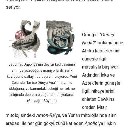
seriyor.
Örneğin, “
Güneş
Nedir
?
” bölümü önce
Afrika kabilelerinin
güneşle ilgili
Japonlar, Japonya’nın dev bir kedibalığının
masalıyla başlıyor.
sırtında yüzdüğüne inanıyorlardı. Balık
Ardından İnka ve
kuyrupunu sallayınca deprem oluyordu. Yeni
Aztek’lerin güneşle
Zelandalı’lar ise Dünya Ana’nın hamile
olduğuna, ve karnındaki bebeği her tekme
ilgili hikayelerini
attığında deprem olduğuna inanıyorlardı.
anlatan Dawkins,
(Gerçeğin Büyüsü)
oradan Mısır
mitolojisindeki
Amon-Ra
‘ya, ve Yunan mitolojisinde altın
arabası ile her gün gökyüzünü kat eden
Apollo
‘ya ilişkin