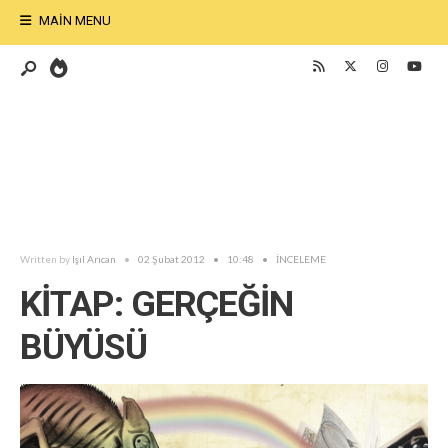
MAIN MENU
Written by
Işıl Arıcan
•
02 Şubat 2012
•
10:48
•
İNCELEME
KİTAP: GERÇEĞİN
BÜYÜSÜ