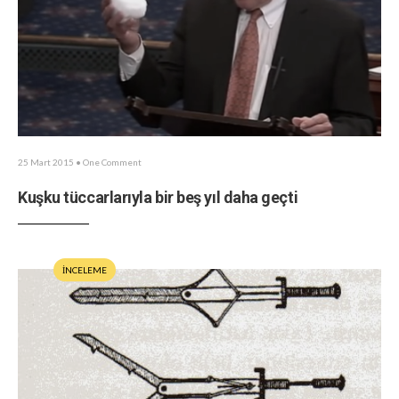
25 Mart 2015
• One Comment
Kuşku tüccarlarıyla bir beş yıl daha geçti
İNCELEME