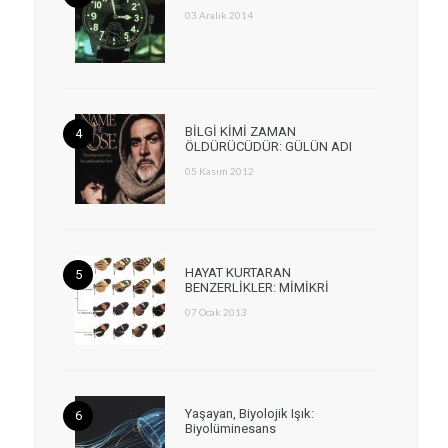
03 Aralık 2014
BİLGİ KİMİ ZAMAN
ÖLDÜRÜCÜDÜR: GÜLÜN ADI
05 Kasım 2012
HAYAT KURTARAN
BENZERLİKLER: MİMİKRİ
07 Ocak 2013
Yaşayan, Biyolojik Işık:
Biyolüminesans