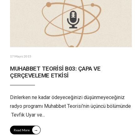
17 Mayıs 2015
MUHABBET TEORİSİ B03: ÇAPA VE
ÇERÇEVELEME ETKİSİ
Dinlerken ne kadar ödeyeceğinizi düşünmeyeceğiniz
radyo programı Muhabbet Teorisi’nin üçüncü bölümünde
Tevfik Uyar ve
...
→
Read More