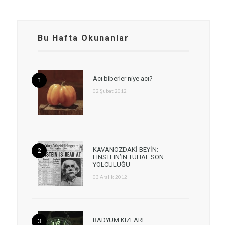
Bu Hafta Okunanlar
Acı biberler niye acı?
02 Şubat 2012
KAVANOZDAKİ BEYİN:
EINSTEIN’IN TUHAF SON
YOLCULUĞU
03 Aralık 2012
RADYUM KIZLARI