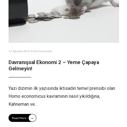
17 Ağustos 2015
• One Comment
Davranışsal Ekonomi 2 – Yeme Çapaya
Gelmeyin!
Yazı dizimin ilk yazısında iktisadın temel prensibi olan
Homo economicus kavramının nasıl yıkıldığına,
Kahneman ve
...
→
Read More