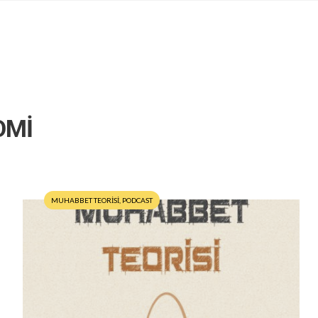
OMİ
MUHABBET TEORİSİ
,
PODCAST