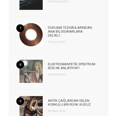
01 Temmuz 2013
DOKUMA TEZGÂHLARINDAN
ANA BİLGİSAYARLARA:
DELİKLİ…
05 Kasım 2012
ELEKTROMANYETİK SPEKTRUM
BİZE NE ANLATIYOR?
04 Kasım 2013
ANTİK ÇAĞLARDAN GELEN
KORKULU BİR RÜYA: KUDUZ
05 Mayıs 2013