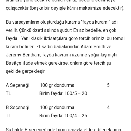
çalışacaktır (başka bir deyişle kârını maksimize edecektir).
Bu varsayımların oluşturduğu kurama “fayda kuramı” adı
verilir. Çünkü özeti aslında şudur: En az bedelle, en çok
fayda… Yani klasik iktisatçılara göre tercihlerimizi bu temel
kuram belirler. İktisadın babalarından Adam Smith ve
Jeremy Bentham, fayda kavramı üzerine yoğunlaşmıştır.
Basitçe ifade etmek gerekirse, onlara göre tercih şu
şekilde gerçekleşir:
A Seçeneği 100 gr dondurma 5
TL Birim fayda: 100/5 = 20
B Seçeneği 100 gr dondurma 4
TL Birim fayda: 100/4 = 25
Şu halde B seçeneğinde birim parayla elde edilecek ürün