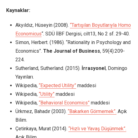
Kaynaklar:
Akyıldız, Hüseyin (2008).
“Tartışılan Boyutlarıyla Homo
Economicus
“. SDÜ İİBF Dergisi, cilt13, No 2 sf. 29-40.
Simon, Herbert. (1986). “Rationality in Psychology and
Economics”.
The Journal of Business
, 59(4):209-
224.
Sutherland, Sutherland. (2015).
İrrasyonel
, Domingo
Yayınları.
Wikipedia,
“Expected Utility”
maddesi
Wikipedia,
“Utility”
maddesi
Wikipedia,
“Behavioral Economics”
maddesi
Ürkmez, Bahadır (2003).
“Bakarken Görmemek”.
Açık
Bilim.
Çetinkaya, Murat (2014).
“Hızlı ve Yavaş Düşünmek”.
Açık Bilim.