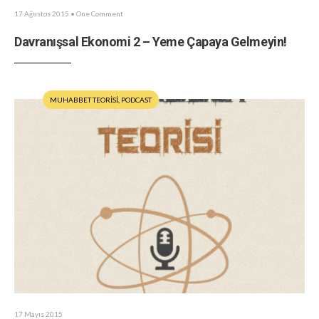
17 Ağustos 2015
• One Comment
Davranışsal Ekonomi 2 – Yeme Çapaya Gelmeyin!
MUHABBET TEORİSİ
,
PODCAST
17 Mayıs 2015