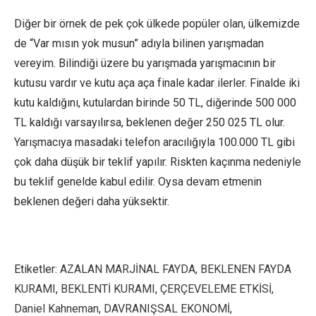
Diğer bir örnek de pek çok ülkede popüler olan, ülkemizde
de “Var mısın yok musun” adıyla bilinen yarışmadan
vereyim. Bilindiği üzere bu yarışmada yarışmacının bir
kutusu vardır ve kutu aça aça finale kadar ilerler. Finalde iki
kutu kaldığını, kutulardan birinde 50 TL, diğerinde 500 000
TL kaldığı varsayılırsa, beklenen değer 250 025 TL olur.
Yarışmacıya masadaki telefon aracılığıyla 100.000 TL gibi
çok daha düşük bir teklif yapılır. Riskten kaçınma nedeniyle
bu teklif genelde kabul edilir. Oysa devam etmenin
beklenen değeri daha yüksektir.
Etiketler:
AZALAN MARJİNAL FAYDA
,
BEKLENEN FAYDA
KURAMI
,
BEKLENTİ KURAMI
,
ÇERÇEVELEME ETKİSİ
,
Daniel Kahneman
,
DAVRANIŞSAL EKONOMİ
,