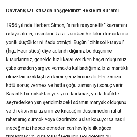
Davranışsal iktisada hoşgeldiniz: Beklenti Kuramı
1956 yılında Herbert Simon, “sınırlı rasyonellik” kavramını
ortaya atmış, insanların karar verirken bir takım kusurlarına
yenik düştüklerini ifade etmişti. Bugün “zihinsel kısayol”
(İng.: Heuristics) diye adlandırdığımız bu düşünme
kusurlarımız, genelde hızlı karar verirken başvurduğumuz,
çabalamadan yargıya varmakta kullandığımız, bizi mantıklı
olmaktan uzaklaştıran karar şemalarımızdır. Her zaman
kötü sonuç vermez ve hatta çoğu zaman iyi sonuç verir:
Karanlık bir sokaktan yok yere korkmak, ya da trafikte
seyrederken yan şeridimizdeki adamın manyak olduğunu
ve direksiyonu üzerimize kıracağını düşünmeden rahat
rahat araç sürmek veya üzerimize aslan koşuyorsa nasıl
ineceğimizi hesap etmeden can havliyle ilk ağaca
tırmanmak vb. kısayollar faydalıdır. Gel gelelim bu