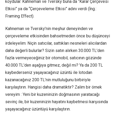
koydular. Kahneman ve Tversky buna da “Karar Çerçevesi
Etkisi” ya da “Çerçeveleme Etkisi” adını verdi (İng.:
Framing Effect).
Kahneman ve Tversky’nin meşhur deneyinden ve
çerçeveleme etkisinden bahsetmeden önce bu düşünceyi
irdeleyelim: Niçin satıcılar, sattıkları nesneleri alıcılardan
daha değerli bulurlar? Sizin satın alırken 30.000 TL’den
fazla vermeyeceğiniz bir otomobil, satıcının gözünde
40.000 TL’den aşağıya gitmez, değil mi? Ya da 200 TL
kaybederseniz yaşayacağınız üzüntü ile lotodan
kazanacağınız 200 TL’nin mutluluğunu birbiriyle
karşılaştırın. Hangisi daha dramatiktir? Zalim bir örnek
vereyim : Yeni bir kuzeninizin doğmasının yaratacağı
sevinç ile, bir kuzeninizin hayatını kaybetmesi karşısında
yaşayacağınız üzüntüyü karşılaştırın.