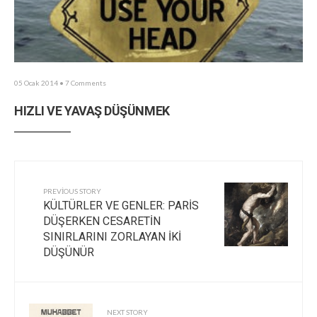
05 Ocak 2014
• 7 Comments
HIZLI VE YAVAŞ DÜŞÜNMEK
PREVIOUS STORY
KÜLTÜRLER VE GENLER: PARİS
DÜŞERKEN CESARETİN
SINIRLARINI ZORLAYAN İKİ
DÜŞÜNÜR
NEXT STORY