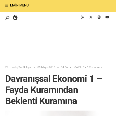
MAIN MENU
Written by
Tevfik Uyar
•
08 Mayıs 2015
•
14:36
•
MAKALE
• 5 Comments
Davranışsal Ekonomi 1 –
Fayda Kuramından
Beklenti Kuramına