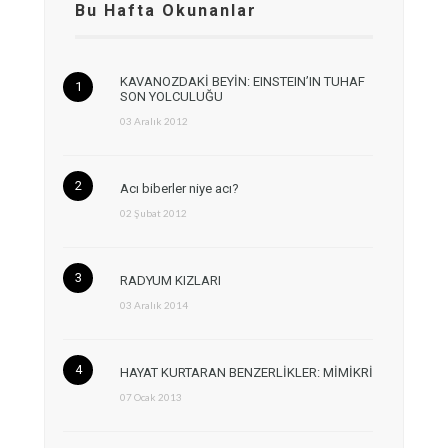
Bu Hafta Okunanlar
KAVANOZDAKİ BEYİN: EINSTEIN’IN TUHAF
SON YOLCULUĞU
03 Aralık 2012
Acı biberler niye acı?
02 Şubat 2012
RADYUM KIZLARI
03 Aralık 2014
HAYAT KURTARAN BENZERLİKLER: MİMİKRİ
07 Ocak 2013