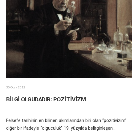
30 Ocak 2012
BİLGİ OLGUDADIR: POZİTİVİZM
Felsefe tarihinin en bilinen akımlarından biri olan “pozitivizim”
diğer bir ifadeyle “olguculuk” 19. yüzyılda belirginleşen
...