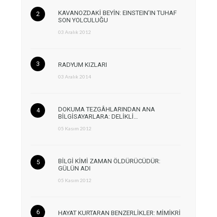
KAVANOZDAKİ BEYİN: EINSTEIN’IN TUHAF
SON YOLCULUĞU
03 Aralık 2012
RADYUM KIZLARI
03 Aralık 2014
DOKUMA TEZGÂHLARINDAN ANA
BİLGİSAYARLARA: DELİKLİ…
05 Kasım 2012
BİLGİ KİMİ ZAMAN ÖLDÜRÜCÜDÜR:
GÜLÜN ADI
05 Kasım 2012
HAYAT KURTARAN BENZERLİKLER: MİMİKRİ