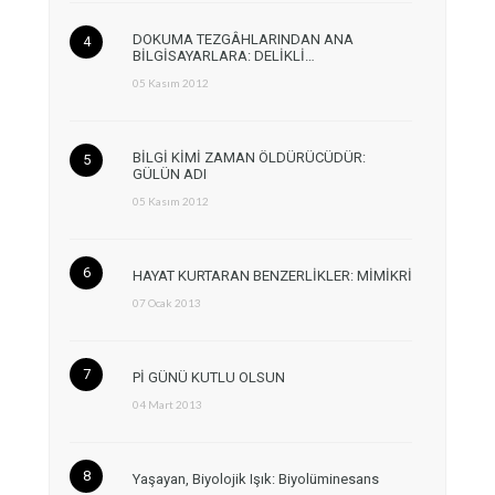
DOKUMA TEZGÂHLARINDAN ANA
BİLGİSAYARLARA: DELİKLİ…
05 Kasım 2012
BİLGİ KİMİ ZAMAN ÖLDÜRÜCÜDÜR:
GÜLÜN ADI
05 Kasım 2012
HAYAT KURTARAN BENZERLİKLER: MİMİKRİ
07 Ocak 2013
Pİ GÜNÜ KUTLU OLSUN
04 Mart 2013
Yaşayan, Biyolojik Işık: Biyolüminesans