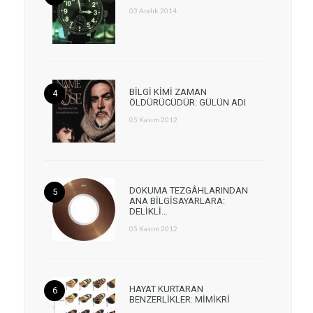
03 Aralık 2014
BİLGİ KİMİ ZAMAN
ÖLDÜRÜCÜDÜR: GÜLÜN ADI
05 Kasım 2012
DOKUMA TEZGÂHLARINDAN
ANA BİLGİSAYARLARA:
DELİKLİ…
05 Kasım 2012
HAYAT KURTARAN
BENZERLİKLER: MİMİKRİ