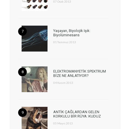
07 Ocak 2013
Yaşayan, Biyolojik Işık:
Biyolüminesans
01 Temmuz 2013
ELEKTROMANYETİK SPEKTRUM
BİZE NE ANLATIYOR?
04 Kasım 2013
ANTİK ÇAĞLARDAN GELEN
KORKULU BİR RÜYA: KUDUZ
05 Mayıs 2013