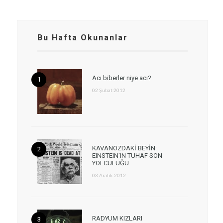
Bu Hafta Okunanlar
Acı biberler niye acı?
02 Şubat 2012
KAVANOZDAKİ BEYİN:
EINSTEIN’IN TUHAF SON
YOLCULUĞU
03 Aralık 2012
RADYUM KIZLARI