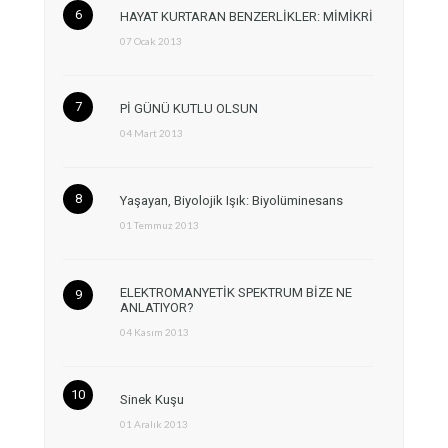
HAYAT KURTARAN BENZERLİKLER: MİMİKRİ
07 Ocak 2013
Pİ GÜNÜ KUTLU OLSUN
04 Mart 2013
Yaşayan, Biyolojik Işık: Biyolüminesans
01 Temmuz 2013
ELEKTROMANYETİK SPEKTRUM BİZE NE
ANLATIYOR?
04 Kasım 2013
Sinek Kuşu
01 Aralık 2013