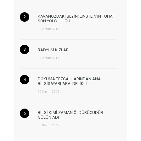
KAVANOZDAKİ BEYİN: EINSTEIN’IN TUHAF
SON YOLCULUĞU
03 Aralık 2012
RADYUM KIZLARI
03 Aralık 2014
DOKUMA TEZGÂHLARINDAN ANA
BİLGİSAYARLARA: DELİKLİ…
05 Kasım 2012
BİLGİ KİMİ ZAMAN ÖLDÜRÜCÜDÜR:
GÜLÜN ADI
05 Kasım 2012