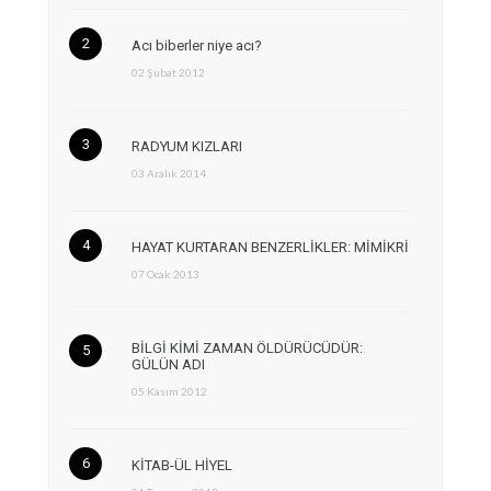
Acı biberler niye acı?
02 Şubat 2012
RADYUM KIZLARI
03 Aralık 2014
HAYAT KURTARAN BENZERLİKLER: MİMİKRİ
07 Ocak 2013
BİLGİ KİMİ ZAMAN ÖLDÜRÜCÜDÜR:
GÜLÜN ADI
05 Kasım 2012
KİTAB-ÜL HİYEL