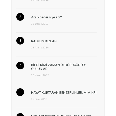
Acı biberler niye acı?
02 Şubat 2012
RADYUM KIZLARI
03 Aralık 2014
BİLGİ KİMİ ZAMAN ÖLDÜRÜCÜDÜR:
GÜLÜN ADI
05 Kasım 2012
HAYAT KURTARAN BENZERLİKLER: MİMİKRİ
07 Ocak 2013