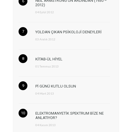
NEIL ARMSTRONG’UN ARDINDAN (1930 –
2012)
04 Eylül 2012
YOLDAN ÇIKAN PSİKOLOJİ DENEYLERİ
03 Aralık 2012
KİTAB-ÜL HİYEL
01 Temmuz 2013
Pİ GÜNÜ KUTLU OLSUN
04 Mart 2013
ELEKTROMANYETİK SPEKTRUM BİZE NE
ANLATIYOR?
04 Kasım 2013