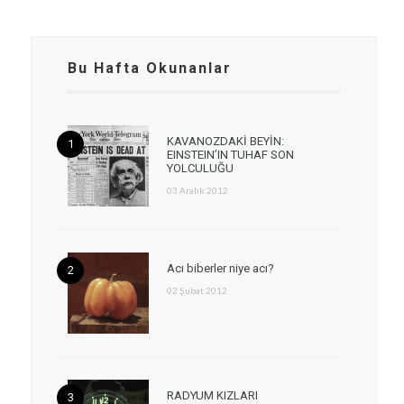
Bu Hafta Okunanlar
KAVANOZDAKİ BEYİN:
EINSTEIN’IN TUHAF SON
YOLCULUĞU
03 Aralık 2012
Acı biberler niye acı?
02 Şubat 2012
RADYUM KIZLARI