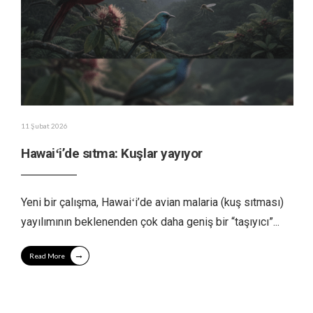
11 Şubat 2026
Hawaiʻi’de sıtma: Kuşlar yayıyor
Yeni bir çalışma, Hawaiʻi’de avian malaria (kuş sıtması)
yayılımının beklenenden çok daha geniş bir “taşıyıcı”
...
→
Read More