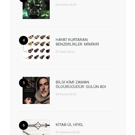
03 Aralık 2014
HAYAT KURTARAN
BENZERLİKLER: MİMİKRİ
07 Ocak 2013
BİLGİ KİMİ ZAMAN
ÖLDÜRÜCÜDÜR: GÜLÜN ADI
05 Kasım 2012
KİTAB-ÜL HİYEL
01 Temmuz 2013