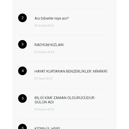
Acı biberler niye acı?
02 Şubat 2012
RADYUM KIZLARI
03 Aralık 2014
HAYAT KURTARAN BENZERLİKLER: MİMİKRİ
07 Ocak 2013
BİLGİ KİMİ ZAMAN ÖLDÜRÜCÜDÜR:
GÜLÜN ADI
05 Kasım 2012
KİTAB-ÜL HİYEL