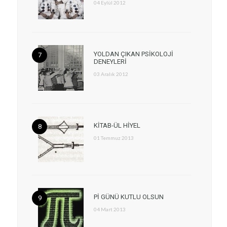
04 Eylül 2012
YOLDAN ÇIKAN PSİKOLOJİ
DENEYLERİ
03 Aralık 2012
KİTAB-ÜL HİYEL
01 Temmuz 2013
Pİ GÜNÜ KUTLU OLSUN
04 Mart 2013