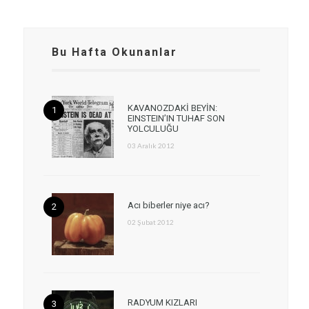
Bu Hafta Okunanlar
KAVANOZDAKİ BEYİN:
EINSTEIN’IN TUHAF SON
YOLCULUĞU
03 Aralık 2012
Acı biberler niye acı?
02 Şubat 2012
RADYUM KIZLARI