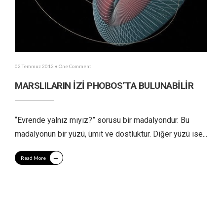
02 Temmuz 2012
• One Comment
MARSLILARIN İZİ PHOBOS’TA BULUNABİLİR
“Evrende yalnız mıyız?” sorusu bir madalyondur. Bu
madalyonun bir yüzü, ümit ve dostluktur. Diğer yüzü ise
...
→
Read More