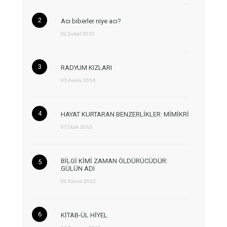
Acı biberler niye acı?
02 Şubat 2012
RADYUM KIZLARI
03 Aralık 2014
HAYAT KURTARAN BENZERLİKLER: MİMİKRİ
07 Ocak 2013
BİLGİ KİMİ ZAMAN ÖLDÜRÜCÜDÜR:
GÜLÜN ADI
05 Kasım 2012
KİTAB-ÜL HİYEL