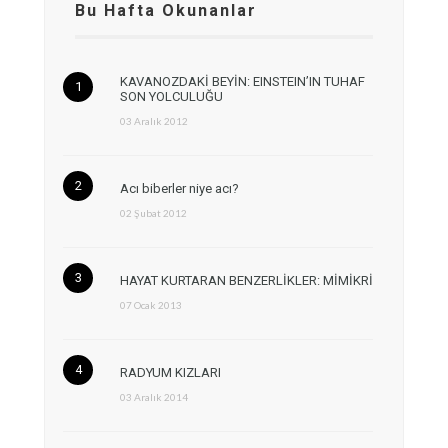
Bu Hafta Okunanlar
KAVANOZDAKİ BEYİN: EINSTEIN’IN TUHAF
SON YOLCULUĞU
03 Aralık 2012
Acı biberler niye acı?
02 Şubat 2012
HAYAT KURTARAN BENZERLİKLER: MİMİKRİ
07 Ocak 2013
RADYUM KIZLARI
03 Aralık 2014