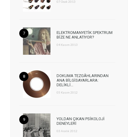
07 Ocak 2013
ELEKTROMANYETİK SPEKTRUM
BİZE NE ANLATIYOR?
04 Kasım 2013
DOKUMA TEZGÂHLARINDAN
ANA BİLGİSAYARLARA:
DELİKLİ…
05 Kasım 2012
YOLDAN ÇIKAN PSİKOLOJİ
DENEYLERİ
03 Aralık 2012