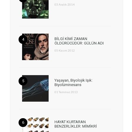
03 Aralık 2014
BİLGİ KİMİ ZAMAN
ÖLDÜRÜCÜDÜR: GÜLÜN ADI
05 Kasım 2012
Yaşayan, Biyolojik Işık:
Biyolüminesans
01 Temmuz 2013
HAYAT KURTARAN
BENZERLİKLER: MİMİKRİ