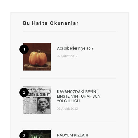
Bu Hafta Okunanlar
Acı biberler niye acı?
02 Şubat 2012
KAVANOZDAKİ BEYİN:
EINSTEIN’IN TUHAF SON
YOLCULUĞU
03 Aralık 2012
RADYUM KIZLARI