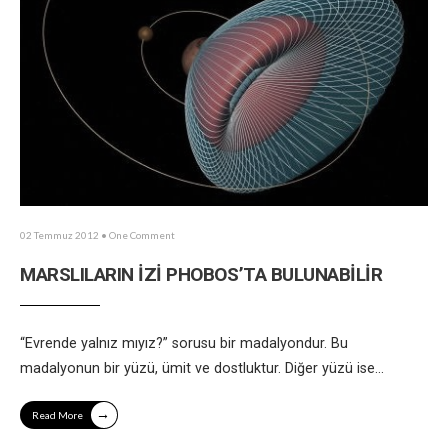
02 Temmuz 2012
• One Comment
MARSLILARIN İZİ PHOBOS’TA BULUNABİLİR
“Evrende yalnız mıyız?” sorusu bir madalyondur. Bu
madalyonun bir yüzü, ümit ve dostluktur. Diğer yüzü ise
...
→
Read More