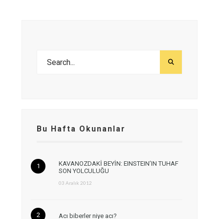
Bu Hafta Okunanlar
KAVANOZDAKİ BEYİN: EINSTEIN’IN TUHAF
SON YOLCULUĞU
03 Aralık 2012
Acı biberler niye acı?