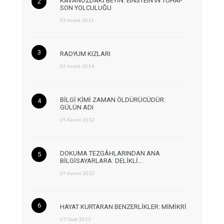
KAVANOZDAKİ BEYİN: EINSTEIN’IN TUHAF
SON YOLCULUĞU
03 Aralık 2012
RADYUM KIZLARI
03 Aralık 2014
BİLGİ KİMİ ZAMAN ÖLDÜRÜCÜDÜR:
GÜLÜN ADI
05 Kasım 2012
DOKUMA TEZGÂHLARINDAN ANA
BİLGİSAYARLARA: DELİKLİ…
05 Kasım 2012
HAYAT KURTARAN BENZERLİKLER: MİMİKRİ
07 Ocak 2013