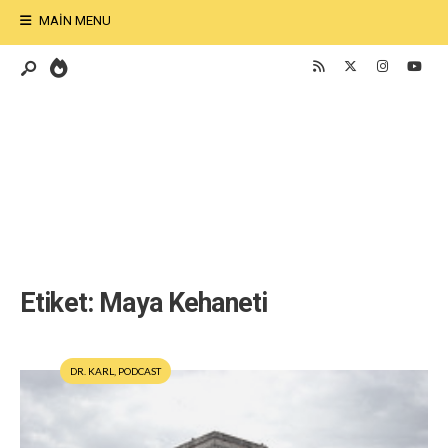
MAIN MENU
Etiket:
Maya Kehaneti
DR. KARL
,
PODCAST