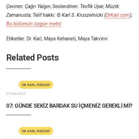
Çeviren: Çağrı Yalgın; Seslendiren: Tevfik Uyar; Müzik:
Zamanusta; Telif hakkı:
© Karl S. Kruszelnicki (
DrKarl.com
);
Bu bölümün özgün metni
Etiketler:
Dr. Karl
,
Maya Kehaneti
,
Maya Takvimi
Related Posts
DR. KARL
,
PODCAST
21 Ocak 2013
07: GÜNDE SEKİZ BARDAK SU İÇMENİZ GEREKLİ Mİ?
DR. KARL
,
PODCAST