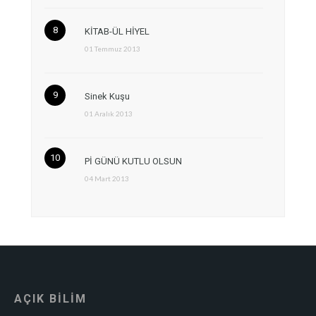
KİTAB-ÜL HİYEL
01 Temmuz 2013
Sinek Kuşu
01 Aralık 2013
Pİ GÜNÜ KUTLU OLSUN
04 Mart 2013
AÇIK BİLİM