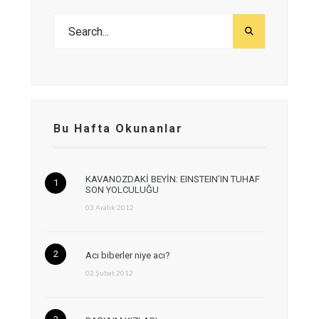
Bu Hafta Okunanlar
KAVANOZDAKİ BEYİN: EINSTEIN’IN TUHAF
SON YOLCULUĞU
03 Aralık 2012
Acı biberler niye acı?
02 Şubat 2012