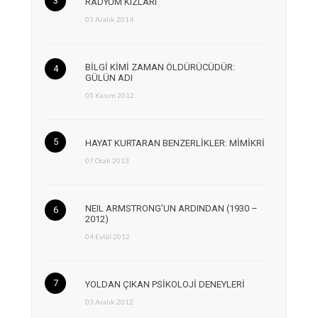
RADYUM KIZLARI
03 Aralık 2014
BİLGİ KİMİ ZAMAN ÖLDÜRÜCÜDÜR:
GÜLÜN ADI
05 Kasım 2012
HAYAT KURTARAN BENZERLİKLER: MİMİKRİ
07 Ocak 2013
NEIL ARMSTRONG’UN ARDINDAN (1930 –
2012)
04 Eylül 2012
YOLDAN ÇIKAN PSİKOLOJİ DENEYLERİ
03 Aralık 2012