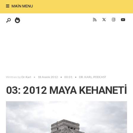
MAIN MENU
Written by
Dr. Karl
•
18 Aralık 2012
•
00:01
•
DR. KARL
,
PODCAST
03: 2012 MAYA KEHANETİ