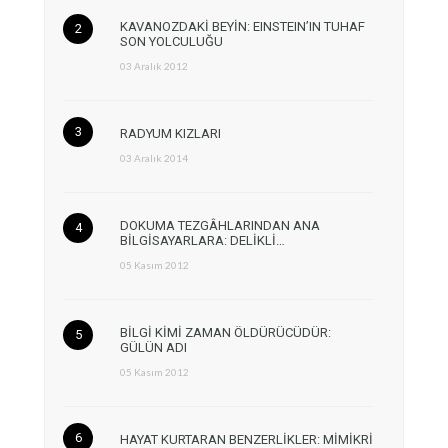
KAVANOZDAKİ BEYİN: EINSTEIN’IN TUHAF
SON YOLCULUĞU
03 Aralık 2012
RADYUM KIZLARI
03 Aralık 2014
DOKUMA TEZGÂHLARINDAN ANA
BİLGİSAYARLARA: DELİKLİ…
05 Kasım 2012
BİLGİ KİMİ ZAMAN ÖLDÜRÜCÜDÜR:
GÜLÜN ADI
05 Kasım 2012
HAYAT KURTARAN BENZERLİKLER: MİMİKRİ