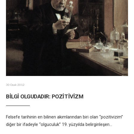
30 Ocak 2012
BİLGİ OLGUDADIR: POZİTİVİZM
Felsefe tarihinin en bilinen akımlarından biri olan “pozitivizim”
diğer bir ifadeyle “olguculuk” 19. yüzyılda belirginleşen
...