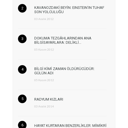
KAVANOZDAKİ BEYİN: EINSTEIN’IN TUHAF
SON YOLCULUĞU
03 Aralık 2012
DOKUMA TEZGÂHLARINDAN ANA
BİLGİSAYARLARA: DELİKLİ…
05 Kasım 2012
BİLGİ KİMİ ZAMAN ÖLDÜRÜCÜDÜR:
GÜLÜN ADI
05 Kasım 2012
RADYUM KIZLARI
03 Aralık 2014
HAYAT KURTARAN BENZERLİKLER: MİMİKRİ