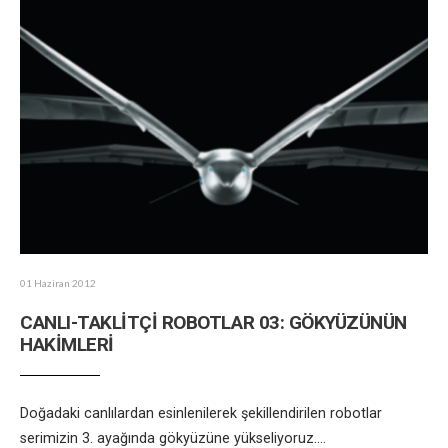
01 Haziran 2012
CANLI-TAKLİTÇİ ROBOTLAR 03: GÖKYÜZÜNÜN
HAKİMLERİ
Doğadaki canlılardan esinlenilerek şekillendirilen robotlar
serimizin 3. ayağında gökyüzüne yükseliyoruz.
...