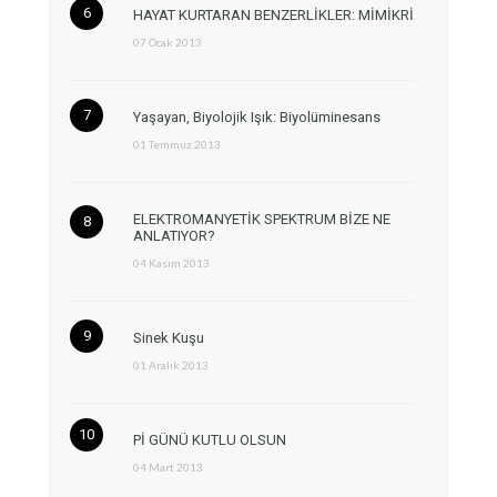
HAYAT KURTARAN BENZERLİKLER: MİMİKRİ
07 Ocak 2013
Yaşayan, Biyolojik Işık: Biyolüminesans
01 Temmuz 2013
ELEKTROMANYETİK SPEKTRUM BİZE NE
ANLATIYOR?
04 Kasım 2013
Sinek Kuşu
01 Aralık 2013
Pİ GÜNÜ KUTLU OLSUN
04 Mart 2013