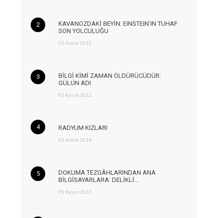
KAVANOZDAKİ BEYİN: EINSTEIN’IN TUHAF
SON YOLCULUĞU
03 Aralık 2012
BİLGİ KİMİ ZAMAN ÖLDÜRÜCÜDÜR:
GÜLÜN ADI
05 Kasım 2012
RADYUM KIZLARI
03 Aralık 2014
DOKUMA TEZGÂHLARINDAN ANA
BİLGİSAYARLARA: DELİKLİ…
05 Kasım 2012