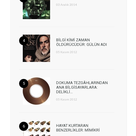
03 Aralık 2014
BİLGİ KİMİ ZAMAN
ÖLDÜRÜCÜDÜR: GÜLÜN ADI
05 Kasım 2012
DOKUMA TEZGÂHLARINDAN
ANA BİLGİSAYARLARA:
DELİKLİ…
05 Kasım 2012
HAYAT KURTARAN
BENZERLİKLER: MİMİKRİ