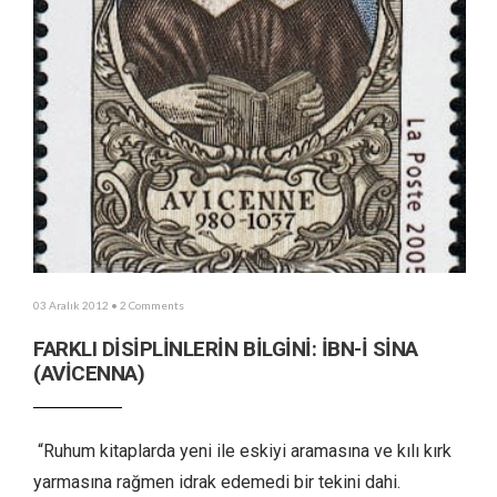
03 Aralık 2012
• 2 Comments
FARKLI DİSİPLİNLERİN BİLGİNİ: İBN-İ SİNA
(AVİCENNA)
“Ruhum kitaplarda yeni ile eskiyi aramasına ve kılı kırk
yarmasına rağmen idrak edemedi bir tekini dahi.