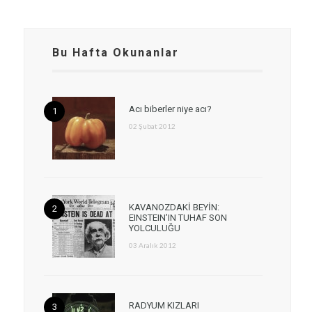
Bu Hafta Okunanlar
Acı biberler niye acı?
02 Şubat 2012
KAVANOZDAKİ BEYİN:
EINSTEIN’IN TUHAF SON
YOLCULUĞU
03 Aralık 2012
RADYUM KIZLARI