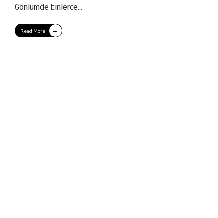
Gönlümde binlerce
...
→
Read More