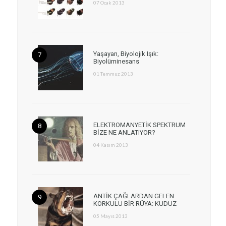
07 Ocak 2013
Yaşayan, Biyolojik Işık:
Biyolüminesans
01 Temmuz 2013
ELEKTROMANYETİK SPEKTRUM
BİZE NE ANLATIYOR?
04 Kasım 2013
ANTİK ÇAĞLARDAN GELEN
KORKULU BİR RÜYA: KUDUZ
05 Mayıs 2013