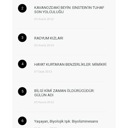
KAVANOZDAKİ BEYİN: EINSTEIN’IN TUHAF
SON YOLCULUĞU
03 Aralık 2012
RADYUM KIZLARI
03 Aralık 2014
HAYAT KURTARAN BENZERLİKLER: MİMİKRİ
07 Ocak 2013
BİLGİ KİMİ ZAMAN ÖLDÜRÜCÜDÜR:
GÜLÜN ADI
05 Kasım 2012
Yaşayan, Biyolojik Işık: Biyolüminesans