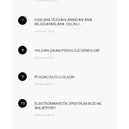
01 Temmuz 2013
DOKUMA TEZGÂHLARINDAN ANA
BİLGİSAYARLARA: DELİKLİ…
05 Kasım 2012
YOLDAN ÇIKAN PSİKOLOJİ DENEYLERİ
03 Aralık 2012
Pİ GÜNÜ KUTLU OLSUN
04 Mart 2013
ELEKTROMANYETİK SPEKTRUM BİZE NE
ANLATIYOR?
04 Kasım 2013