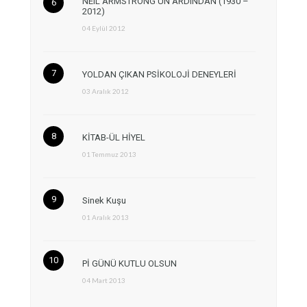
NEIL ARMSTRONG’UN ARDINDAN (1930 –
2012)
04 Eylül 2012
YOLDAN ÇIKAN PSİKOLOJİ DENEYLERİ
03 Aralık 2012
KİTAB-ÜL HİYEL
01 Temmuz 2013
Sinek Kuşu
01 Aralık 2013
Pİ GÜNÜ KUTLU OLSUN
04 Mart 2013