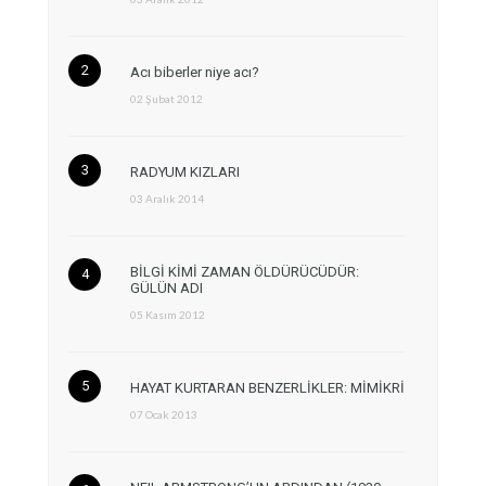
Acı biberler niye acı?
02 Şubat 2012
RADYUM KIZLARI
03 Aralık 2014
BİLGİ KİMİ ZAMAN ÖLDÜRÜCÜDÜR:
GÜLÜN ADI
05 Kasım 2012
HAYAT KURTARAN BENZERLİKLER: MİMİKRİ
07 Ocak 2013