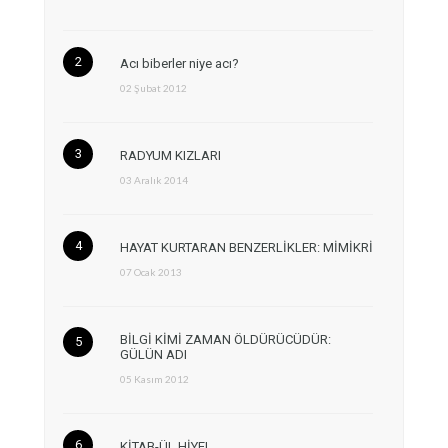
Acı biberler niye acı?
02 Şubat 2012
RADYUM KIZLARI
03 Aralık 2014
HAYAT KURTARAN BENZERLİKLER: MİMİKRİ
07 Ocak 2013
BİLGİ KİMİ ZAMAN ÖLDÜRÜCÜDÜR:
GÜLÜN ADI
05 Kasım 2012
KİTAB-ÜL HİYEL