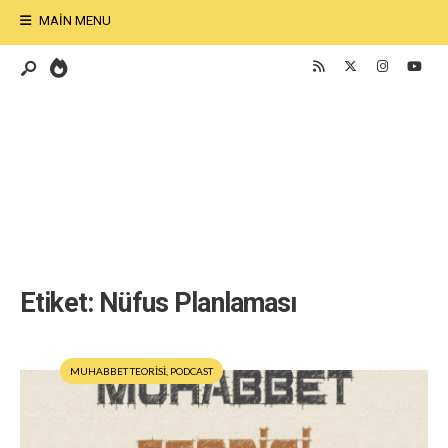
MAIN MENU
Etiket:
Nüfus Planlaması
MUHABBET TEORİSİ
,
PODCAST