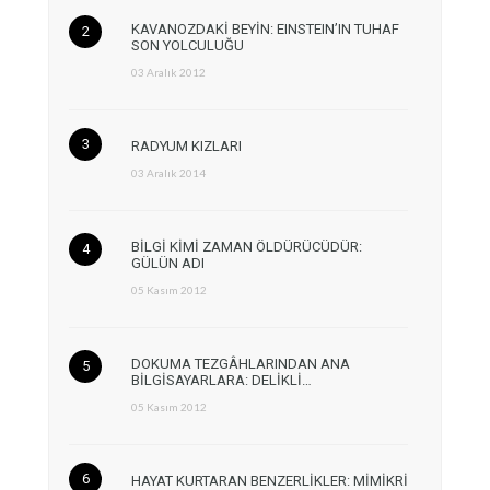
KAVANOZDAKİ BEYİN: EINSTEIN’IN TUHAF
SON YOLCULUĞU
03 Aralık 2012
RADYUM KIZLARI
03 Aralık 2014
BİLGİ KİMİ ZAMAN ÖLDÜRÜCÜDÜR:
GÜLÜN ADI
05 Kasım 2012
DOKUMA TEZGÂHLARINDAN ANA
BİLGİSAYARLARA: DELİKLİ…
05 Kasım 2012
HAYAT KURTARAN BENZERLİKLER: MİMİKRİ