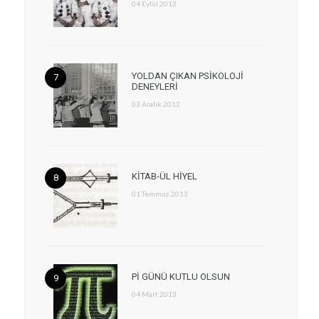
04 Eylül 2012
YOLDAN ÇIKAN PSİKOLOJİ
DENEYLERİ
03 Aralık 2012
KİTAB-ÜL HİYEL
01 Temmuz 2013
Pİ GÜNÜ KUTLU OLSUN
04 Mart 2013