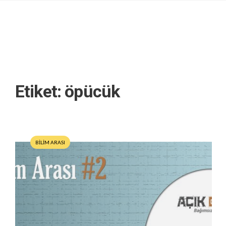
Etiket:
öpücük
BİLİM ARASI