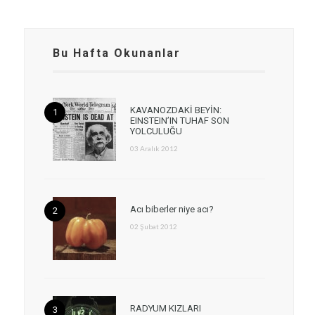
Bu Hafta Okunanlar
KAVANOZDAKİ BEYİN:
EINSTEIN’IN TUHAF SON
YOLCULUĞU
03 Aralık 2012
Acı biberler niye acı?
02 Şubat 2012
RADYUM KIZLARI