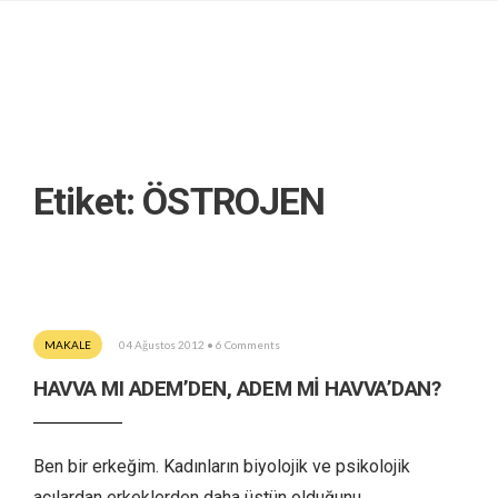
Etiket:
ÖSTROJEN
MAKALE
04 Ağustos 2012
• 6 Comments
HAVVA MI ADEM’DEN, ADEM Mİ HAVVA’DAN?
Ben bir erkeğim. Kadınların biyolojik ve psikolojik
açılardan erkeklerden daha üstün olduğunu