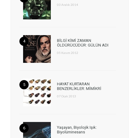
03 Aralık 2014
BİLGİ KİMİ ZAMAN
ÖLDÜRÜCÜDÜR: GÜLÜN ADI
05 Kasım 2012
HAYAT KURTARAN
BENZERLİKLER: MİMİKRİ
07 Ocak 2013
Yaşayan, Biyolojik Işık:
Biyolüminesans