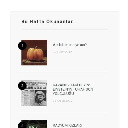
Bu Hafta Okunanlar
Acı biberler niye acı?
02 Şubat 2012
KAVANOZDAKİ BEYİN:
EINSTEIN’IN TUHAF SON
YOLCULUĞU
03 Aralık 2012
RADYUM KIZLARI