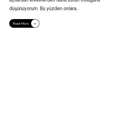
düşünüyorum. Bu yüzden onlara
...
→
Read More