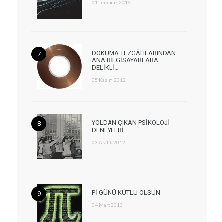
01 Temmuz 2013
DOKUMA TEZGÂHLARINDAN
ANA BİLGİSAYARLARA:
DELİKLİ…
05 Kasım 2012
YOLDAN ÇIKAN PSİKOLOJİ
DENEYLERİ
03 Aralık 2012
Pİ GÜNÜ KUTLU OLSUN
04 Mart 2013