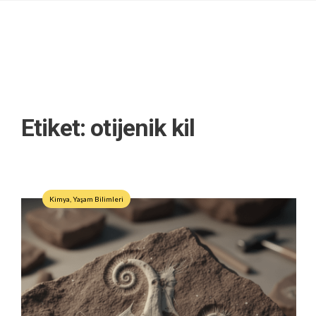
Etiket:
otijenik kil
Kimya
,
Yaşam Bilimleri