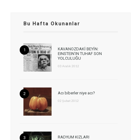
Bu Hafta Okunanlar
KAVANOZDAKİ BEYİN:
EINSTEIN’IN TUHAF SON
YOLCULUĞU
03 Aralık 2012
Acı biberler niye acı?
02 Şubat 2012
RADYUM KIZLARI