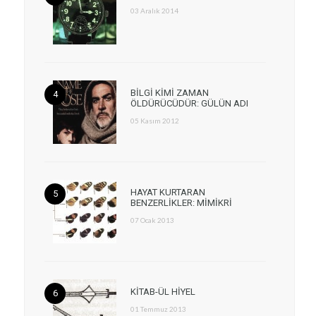
03 Aralık 2014
BİLGİ KİMİ ZAMAN
ÖLDÜRÜCÜDÜR: GÜLÜN ADI
05 Kasım 2012
HAYAT KURTARAN
BENZERLİKLER: MİMİKRİ
07 Ocak 2013
KİTAB-ÜL HİYEL
01 Temmuz 2013