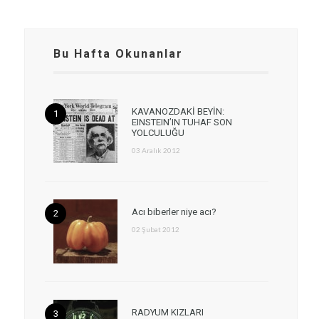
Bu Hafta Okunanlar
KAVANOZDAKİ BEYİN:
EINSTEIN’IN TUHAF SON
YOLCULUĞU
03 Aralık 2012
Acı biberler niye acı?
02 Şubat 2012
RADYUM KIZLARI