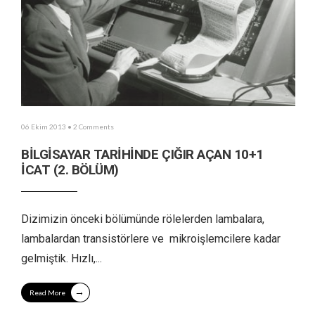
06 Ekim 2013
• 2 Comments
BİLGİSAYAR TARİHİNDE ÇIĞIR AÇAN 10+1
İCAT (2. BÖLÜM)
Dizimizin önceki bölümünde rölelerden lambalara,
lambalardan transistörlere ve mikroişlemcilere kadar
gelmiştik. Hızlı,
...
→
Read More