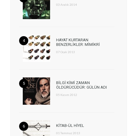
03 Aralık 2014
HAYAT KURTARAN
BENZERLİKLER: MİMİKRİ
07 Ocak 2013
BİLGİ KİMİ ZAMAN
ÖLDÜRÜCÜDÜR: GÜLÜN ADI
05 Kasım 2012
KİTAB-ÜL HİYEL
01 Temmuz 2013