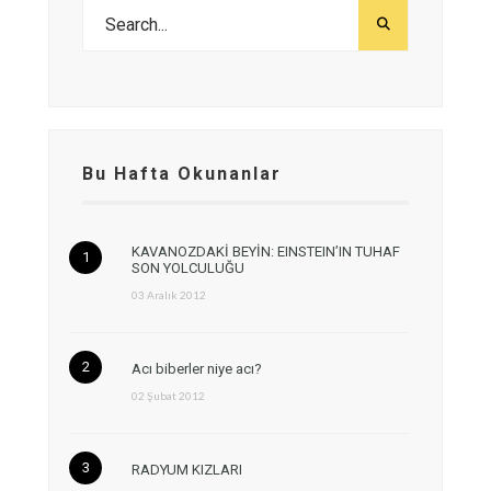
Bu Hafta Okunanlar
KAVANOZDAKİ BEYİN: EINSTEIN’IN TUHAF
SON YOLCULUĞU
03 Aralık 2012
Acı biberler niye acı?
02 Şubat 2012
RADYUM KIZLARI