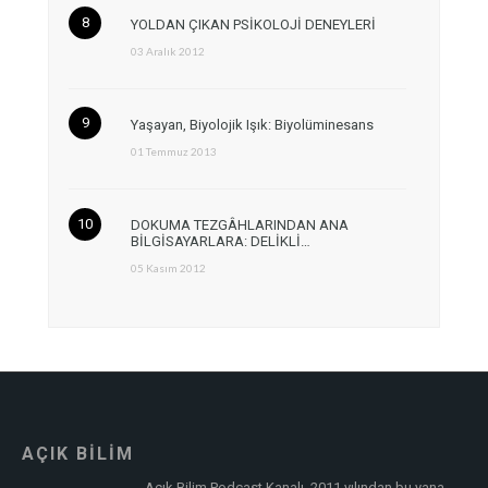
YOLDAN ÇIKAN PSİKOLOJİ DENEYLERİ
03 Aralık 2012
Yaşayan, Biyolojik Işık: Biyolüminesans
01 Temmuz 2013
DOKUMA TEZGÂHLARINDAN ANA
BİLGİSAYARLARA: DELİKLİ…
05 Kasım 2012
AÇIK BİLİM
Açık Bilim Podcast Kanalı, 2011 yılından bu yana