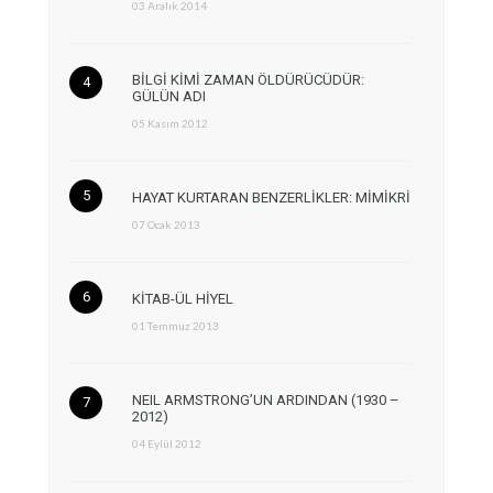
03 Aralık 2014
BİLGİ KİMİ ZAMAN ÖLDÜRÜCÜDÜR:
GÜLÜN ADI
05 Kasım 2012
HAYAT KURTARAN BENZERLİKLER: MİMİKRİ
07 Ocak 2013
KİTAB-ÜL HİYEL
01 Temmuz 2013
NEIL ARMSTRONG’UN ARDINDAN (1930 –
2012)
04 Eylül 2012