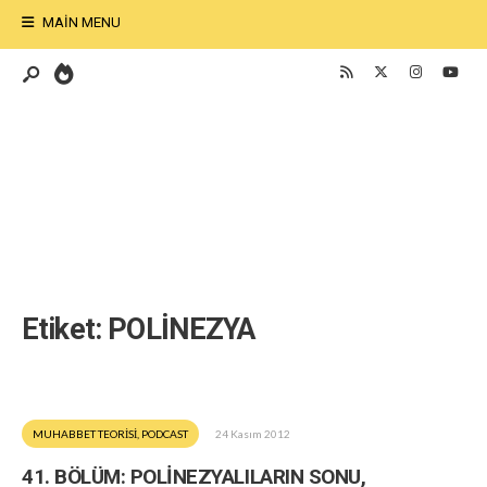
MAIN MENU
Etiket:
POLİNEZYA
MUHABBET TEORİSİ
,
PODCAST
24 Kasım 2012
41. BÖLÜM: POLİNEZYALILARIN SONU,