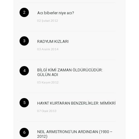
Acı biberler niye acı?
02 Şubat 2012
RADYUM KIZLARI
03 Aralık 2014
BİLGİ KİMİ ZAMAN ÖLDÜRÜCÜDÜR:
GÜLÜN ADI
05 Kasım 2012
HAYAT KURTARAN BENZERLİKLER: MİMİKRİ
07 Ocak 2013
NEIL ARMSTRONG’UN ARDINDAN (1930 –
2012)