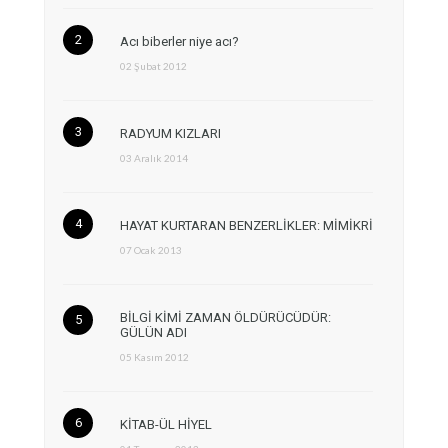
Acı biberler niye acı?
02 Şubat 2012
RADYUM KIZLARI
03 Aralık 2014
HAYAT KURTARAN BENZERLİKLER: MİMİKRİ
07 Ocak 2013
BİLGİ KİMİ ZAMAN ÖLDÜRÜCÜDÜR:
GÜLÜN ADI
05 Kasım 2012
KİTAB-ÜL HİYEL