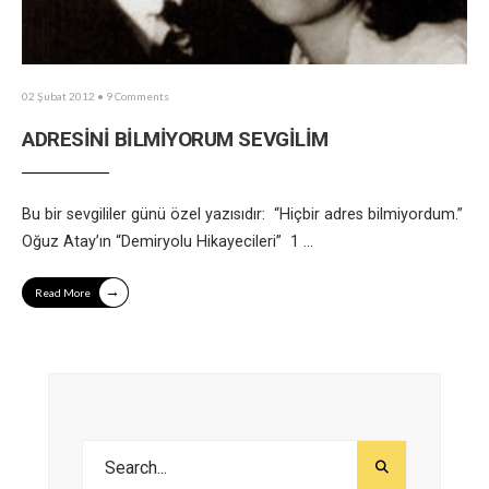
02 Şubat 2012
• 9 Comments
ADRESİNİ BİLMİYORUM SEVGİLİM
Bu bir sevgililer günü özel yazısıdır: “Hiçbir adres bilmiyordum.”
Oğuz Atay’ın “Demiryolu Hikayecileri” 1
...
→
Read More