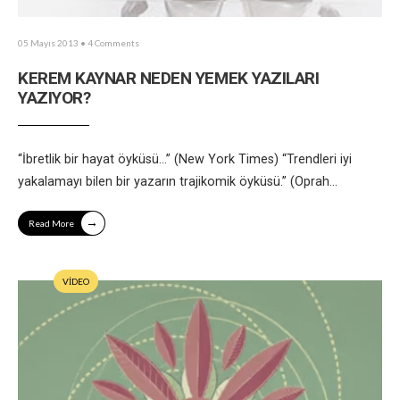
05 Mayıs 2013
• 4 Comments
KEREM KAYNAR NEDEN YEMEK YAZILARI
YAZIYOR?
“İbretlik bir hayat öyküsü…” (New York Times) “Trendleri iyi
yakalamayı bilen bir yazarın trajikomik öyküsü.” (Oprah
...
→
Read More
VİDEO