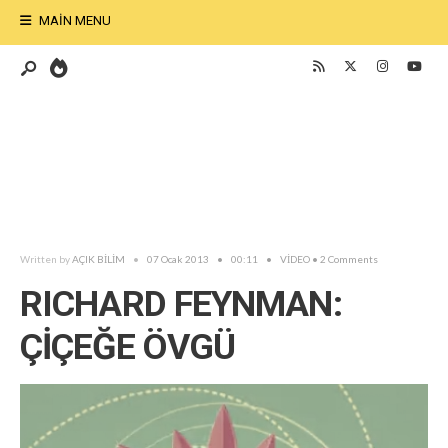
MAIN MENU
Written by
AÇIK BİLİM
•
07 Ocak 2013
•
00:11
•
VİDEO
• 2 Comments
RICHARD FEYNMAN:
ÇİÇEĞE ÖVGÜ