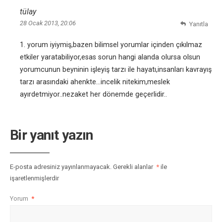
tülay
28 Ocak 2013, 20:06
Yanıtla
1. yorum iyiymiş,bazen bilimsel yorumlar içinden çıkılmaz
etkiler yaratabiliyor,esas sorun hangi alanda olursa olsun
yorumcunun beyninin işleyiş tarzı ile hayatı,insanları kavrayış
tarzı arasındaki ahenkte…incelik nitekim,meslek
ayırdetmiyor..nezaket her dönemde geçerlidir..
Bir yanıt yazın
E-posta adresiniz yayınlanmayacak.
Gerekli alanlar
*
ile
işaretlenmişlerdir
Yorum
*