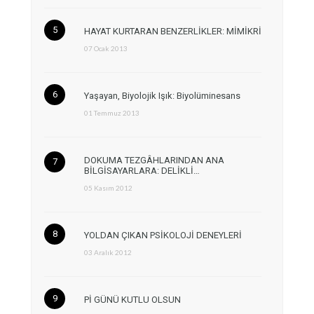
HAYAT KURTARAN BENZERLİKLER: MİMİKRİ
07 Ocak 2013
Yaşayan, Biyolojik Işık: Biyolüminesans
01 Temmuz 2013
DOKUMA TEZGÂHLARINDAN ANA
BİLGİSAYARLARA: DELİKLİ…
05 Kasım 2012
YOLDAN ÇIKAN PSİKOLOJİ DENEYLERİ
03 Aralık 2012
Pİ GÜNÜ KUTLU OLSUN