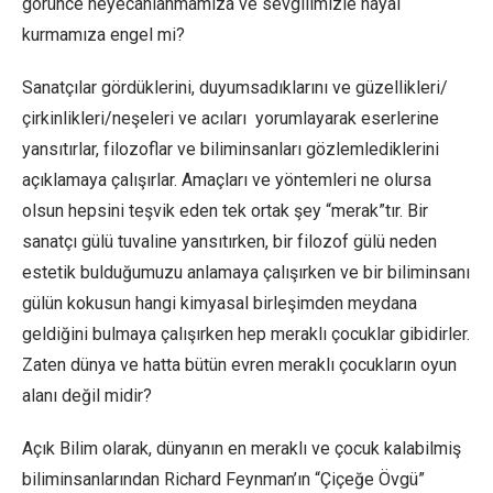
görünce heyecanlanmamıza ve sevgilimizle hayal
kurmamıza engel mi?
Sanatçılar gördüklerini, duyumsadıklarını ve güzellikleri/
çirkinlikleri/neşeleri ve acıları yorumlayarak eserlerine
yansıtırlar, filozoflar ve biliminsanları gözlemlediklerini
açıklamaya çalışırlar. Amaçları ve yöntemleri ne olursa
olsun hepsini teşvik eden tek ortak şey “merak”tır. Bir
sanatçı gülü tuvaline yansıtırken, bir filozof gülü neden
estetik bulduğumuzu anlamaya çalışırken ve bir biliminsanı
gülün kokusun hangi kimyasal birleşimden meydana
geldiğini bulmaya çalışırken hep meraklı çocuklar gibidirler.
Zaten dünya ve hatta bütün evren meraklı çocukların oyun
alanı değil midir?
Açık Bilim olarak, dünyanın en meraklı ve çocuk kalabilmiş
biliminsanlarından Richard Feynman’ın “Çiçeğe Övgü”